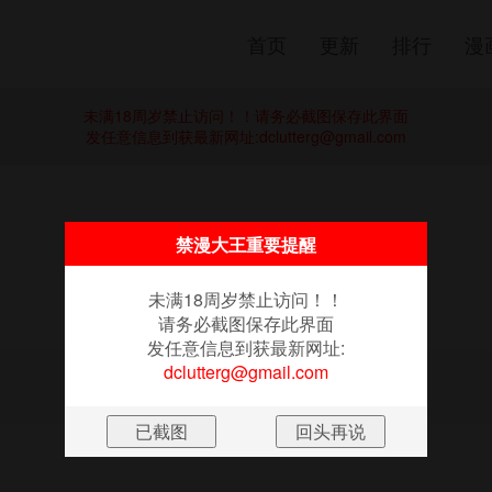
首页
更新
排行
漫
未满18周岁禁止访问！！请务必截图保存此界面
发任意信息到获最新网址:
dclutterg@gmail.com
《秘密Story(完结)》
禁漫大王重要提醒
爱的刺青
未满18周岁禁止访问！！
请务必截图保存此界面
发任意信息到获最新网址:
dclutterg@gmail.com
图片加载失败
点击重新加载