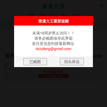

首页
更新
排行
漫画
书架
禁漫大王重要提醒
未满18周岁禁止访问！！请务必截图保存此界面
发任意信息到获最新网址:
dclutterg@gmail.com
未满18周岁禁止访问！！
请务必截图保存此界面
《秘密Story(完结)》
发任意信息到获最新网址:
dclutterg@gmail.com
重考时，与补习班老师那个的故事(Preview)
图片加载失败
点击重新加载